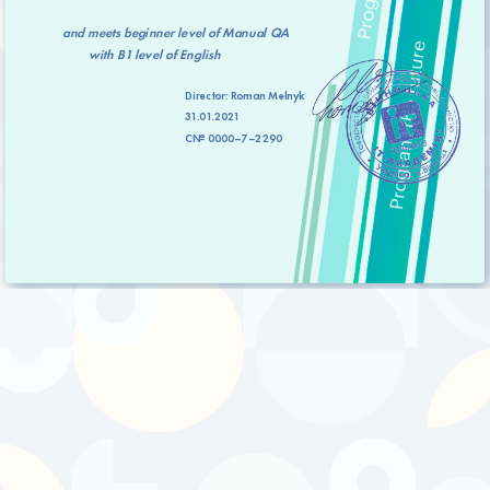
and meets
beginner level
of Manual QA
with
B1 level
of English
Director:
Roman Melnyk
31.01.2021
C№ 0000–7–2290