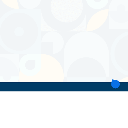
ТОВ 'ІНТІТА'
Україна, 21028, Вінницька обл., Вінницький р-н, місто Вінниця,
вул. Героїв поліції, будинок 28
тел. моб: +38 067 431 74 24
пошта: intitavn@gmail.com