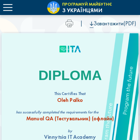
ПРОГРАМУЙ МАЙБУТНЄ
З УКРАЇНЦЯМИ
|
Завантажити(PDF)
DIPLOMA
This Certifies That
Oleh Palko
has successfully completed the requirements for the
Manual QA (Тестувальник) (офлайн)
by
Vinnytsia IT Academy