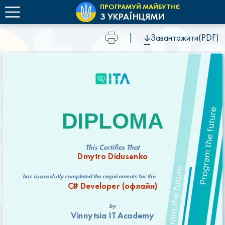
ПРОГРАМУЙ МАЙБУТНЄ
З УКРАЇНЦЯМИ
|
Завантажити(PDF)
DIPLOMA
This Certifies That
Dmytro Didusenko
has successfully completed the requirements for the
C# Developer (офлайн)
by
Vinnytsia IT Academy