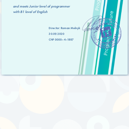
and meets
Junior level
of programmer
with
B1 level
of English
Director:
Roman Melnyk
30.09.2020
C№ 0000–4–1887