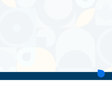
ТОВ 'ІНТІТА'
Україна, 21028, Вінницька обл., Вінницький р-н, місто Вінниця,
вул. Героїв поліції, будинок 28
тел. моб: +38 067 431 74 24
пошта: intitavn@gmail.com