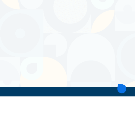
ТОВ 'ІНТІТА'
Україна, 21028, Вінницька обл., Вінницький р-н, місто Вінниця,
вул. Героїв поліції, будинок 28
тел. моб: +38 067 431 74 24
пошта: intitavn@gmail.com