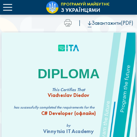
ПРОГРАМУЙ МАЙБУТНЄ
З УКРАЇНЦЯМИ
|
Завантажити(PDF)
DIPLOMA
This Certifies That
Viacheslav Diedov
has successfully completed the requirements for the
C# Developer (офлайн)
by
Vinnytsia IT Academy