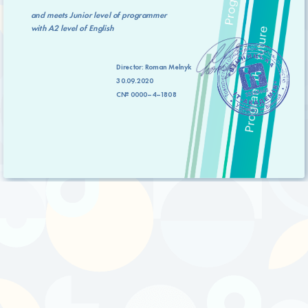
and meets
Junior level
of programmer
with
A2 level
of English
Director:
Roman Melnyk
30.09.2020
C№ 0000–4–1808