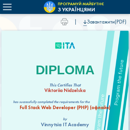
ПРОГРАМУЙ МАЙБУТНЄ
З УКРАЇНЦЯМИ
|
Завантажити(PDF)
DIPLOMA
This Certifies That
Viktoriia Nidzelska
has successfully completed the requirements for the
Full Stack Web Developer (РНР) (офлайн)
by
Vinnytsia IT Academy