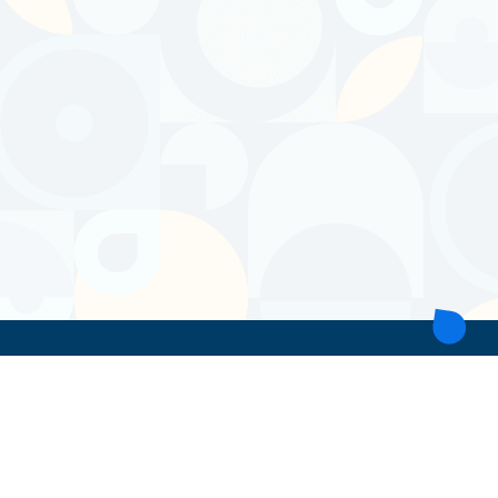
ТОВ 'ІНТІТА'
Україна, 21028, Вінницька обл., Вінницький р-н, місто Вінниця,
вул. Героїв поліції, будинок 28
тел. моб: +38 067 431 74 24
пошта: intitavn@gmail.com