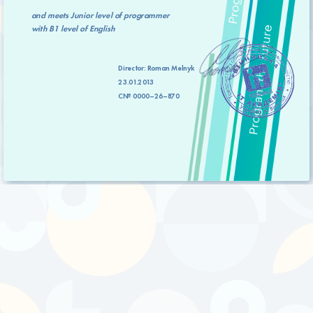
and meets
Junior level
of programmer
with
B1 level
of English
Director:
Roman Melnyk
23.01.2013
C№ 0000–26–870