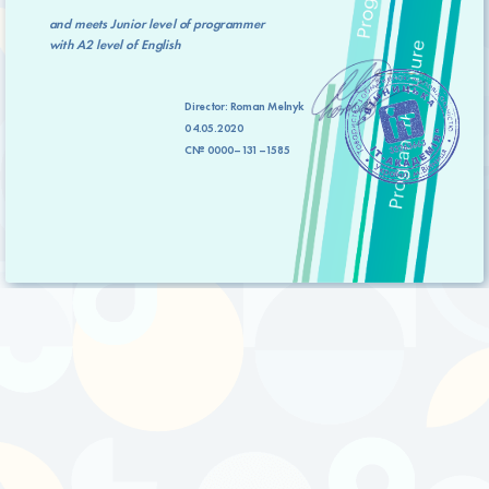
and meets
Junior level
of programmer
with
A2 level
of English
Director:
Roman Melnyk
04.05.2020
C№ 0000–131–1585