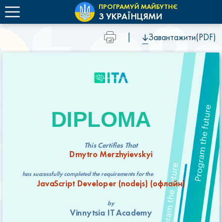
ПРОГРАМУЙ МАЙБУТНЄ
З УКРАЇНЦЯМИ
|
Завантажити(PDF)
DIPLOMA
This Certifies That
Dmytro Merzhyievskyi
has successfully completed the requirements for the
JavaScript Developer (nodejs) (офлайн)
by
Vinnytsia IT Academy