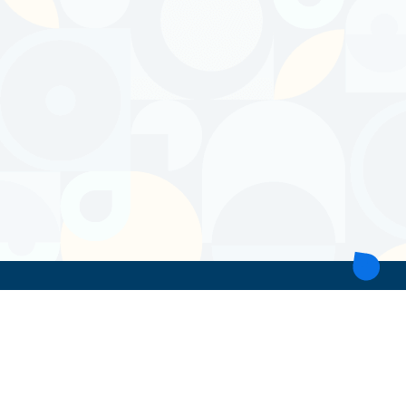
ТОВ 'ІНТІТА'
Україна, 21028, Вінницька обл., Вінницький р-н, місто Вінниця,
вул. Героїв поліції, будинок 28
тел. моб: +38 067 431 74 24
пошта: intitavn@gmail.com