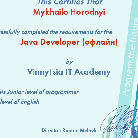
This Certifies That
Mykhailo Horodnyi
lly completed the requirements for the
Java Developer (офлайн)
by
Vinnytsia IT Academy
ts
Junior level
of programmer
level
of English
Director:
Roman Melnyk