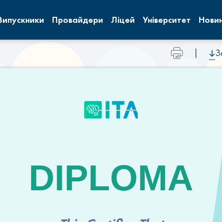
Випускники
Провайдери
Ліцей
Університет
Нови
|
З
DIPLOMA