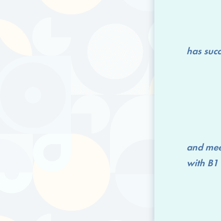
has successfu
and mee
with
B1 