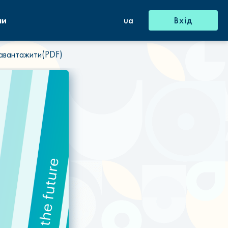
ни
ua
Вхід
авантажити(PDF)