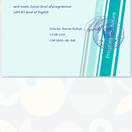
and meets
Junior level
of programmer
with
B1 level
of English
Director:
Roman Melnyk
23.08.2013
C№ 0000–68–867