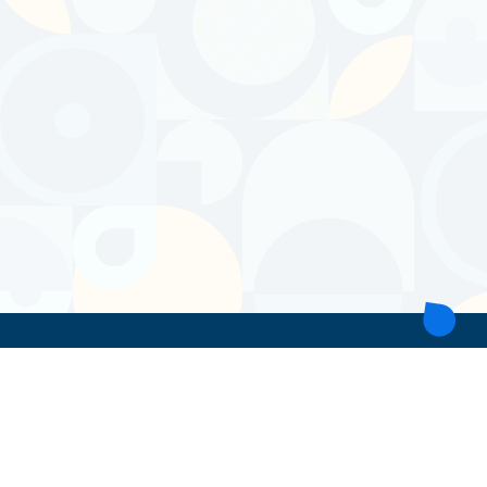
ТОВ 'ІНТІТА'
Україна, 21028, Вінницька обл., Вінницький р-н, місто Вінниця,
вул. Героїв поліції, будинок 28
тел. моб: +38 067 431 74 24
пошта: intitavn@gmail.com