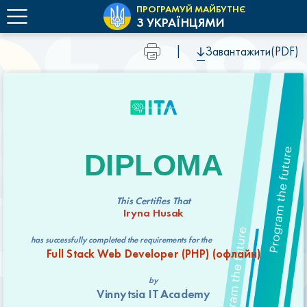
ПРОГРАМУЙ МАЙБУТНЄ
З УКРАЇНЦЯМИ
|
Завантажити(PDF)
DIPLOMA
This Certifies That
Iryna Husak
has successfully completed the requirements for the
Full Stack Web Developer (РНР) (офлайн)
by
Vinnytsia IT Academy