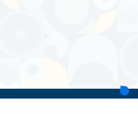
ТОВ 'ІНТІТА'
Україна, 21028, Вінницька обл., Вінницький р-н, місто Вінниця,
вул. Героїв поліції, будинок 28
тел. моб: +38 067 431 74 24
пошта: intitavn@gmail.com