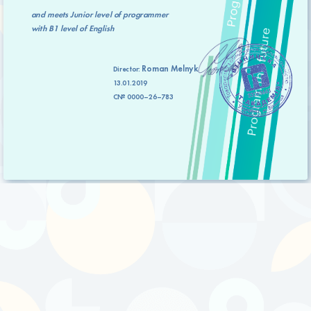
and meets
Junior level
of programmer
with
B1 level
of English
Roman Melnyk
Director:
13.01.2019
C№ 0000–26–783