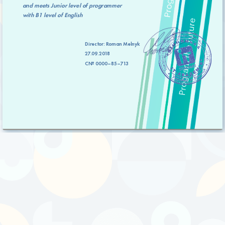
and meets
Junior level
of programmer
with
B1 level
of English
Director:
Roman Melnyk
27.09.2018
C№ 0000–85–713