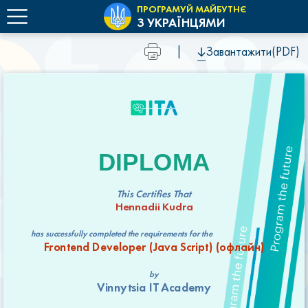
ПРОГРАМУЙ МАЙБУТНЄ
З УКРАЇНЦЯМИ
|
Завантажити(PDF)
DIPLOMA
This Certifies That
Hennadii Kudra
has successfully completed the requirements for the
Frontend Developer (Java Script) (офлайн)
by
Vinnytsia IT Academy