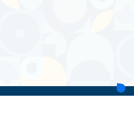
ТОВ 'ІНТІТА'
Україна, 21028, Вінницька обл., Вінницький р-н, місто Вінниця,
вул. Героїв поліції, будинок 28
тел. моб: +38 067 431 74 24
пошта: intitavn@gmail.com