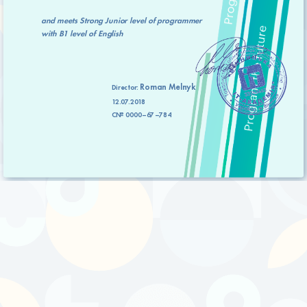
and meets
Strong Junior level
of programmer
with
B1 level
of English
Roman Melnyk
Director:
12.07.2018
C№ 0000–67–784