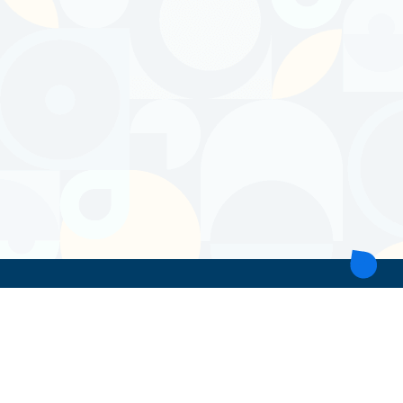
ТОВ 'ІНТІТА'
Україна, 21028, Вінницька обл., Вінницький р-н, місто Вінниця,
вул. Героїв поліції, будинок 28
тел. моб: +38 067 431 74 24
пошта: intitavn@gmail.com