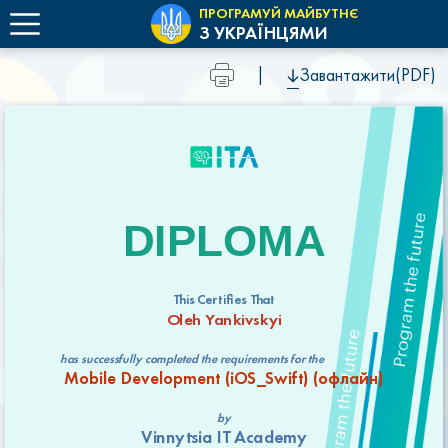
ПРОГРАМУЙ МАЙБУТНЄ
З УКРАЇНЦЯМИ
|
Завантажити(PDF)
DIPLOMA
This Certifies That
Oleh Yankivskyi
has successfully completed the requirements for the
Mobile Development (iOS_Swift) (офлайн)
by
Vinnytsia IT Academy