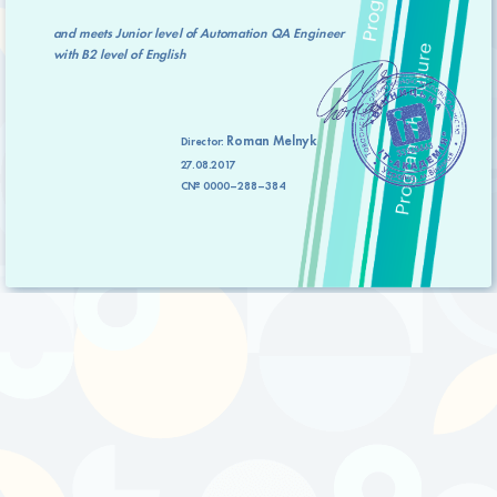
and meets
Junior level
of
Automation QA Engineer
with
B2 level
of English
Roman Melnyk
Director:
27.08.2017
C№ 0000–288–384