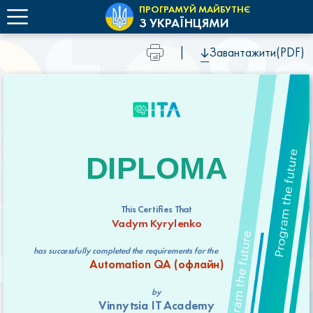
ПРОГРАМУЙ МАЙБУТНЄ
З УКРАЇНЦЯМИ
|
Завантажити(PDF)
DIPLOMA
This Certifies That
Vadym Kyrylenko
has successfully completed the requirements for the
Automation QA (офлайн)
by
Vinnytsia IT Academy