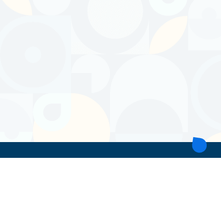
ТОВ 'ІНТІТА'
Україна, 21028, Вінницька обл., Вінницький р-н, місто Вінниця,
вул. Героїв поліції, будинок 28
тел. моб: +38 067 431 74 24
пошта: intitavn@gmail.com