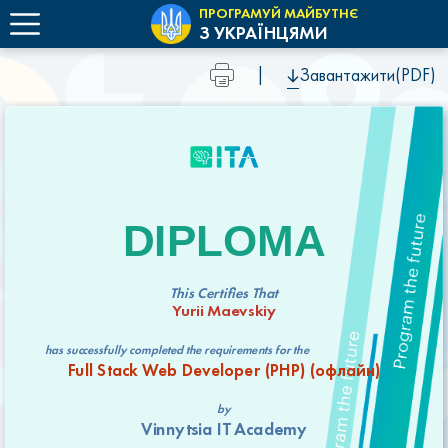
ПРОГРАМУЙ МАЙБУТНЄ
З УКРАЇНЦЯМИ
|
Завантажити(PDF)
DIPLOMA
This Certifies That
Yurii Maevskiy
has successfully completed the requirements for the
Full Stack Web Developer (РНР) (офлайн)
by
Vinnytsia IT Academy