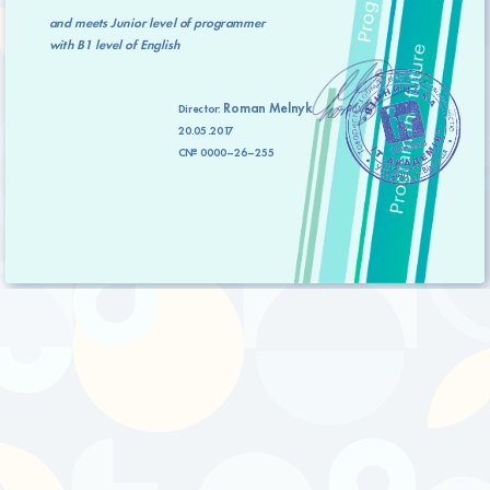
and meets
Junior level
of programmer
with
B1 level
of English
Roman Melnyk
Director:
20.05.2017
C№ 0000–26–255