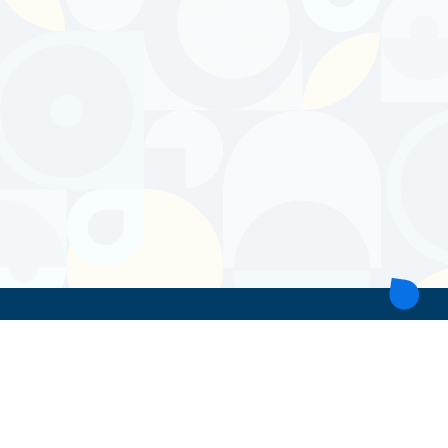
ТОВ 'ІНТІТА'
Україна, 21028, Вінницька обл., Вінницький р-н, місто Вінниця,
вул. Героїв поліції, будинок 28
тел. моб: +38 067 431 74 24
пошта: intitavn@gmail.com