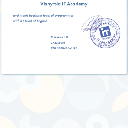
Vinnytsia IT Academy
and meets
beginner level
of programmer
with
B1 level
of English
Мельник Р.О.
27.12.2016
C№ 0000–26–1190