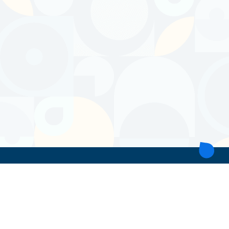
ТОВ 'ІНТІТА'
Україна, 21028, Вінницька обл., Вінницький р-н, місто Вінниця,
вул. Героїв поліції, будинок 28
тел. моб: +38 067 431 74 24
пошта: intitavn@gmail.com