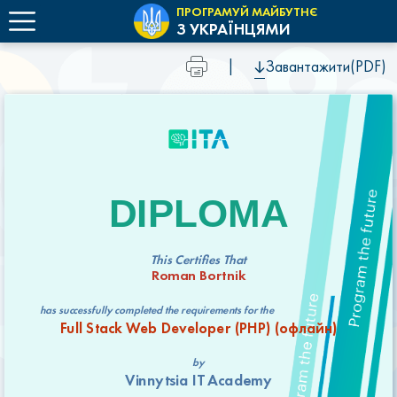
ПРОГРАМУЙ МАЙБУТНЄ
З УКРАЇНЦЯМИ
|
Завантажити(PDF)
DIPLOMA
This Certifies That
Roman Bortnik
has successfully completed the requirements for the
Full Stack Web Developer (РНР) (офлайн)
by
Vinnytsia IT Academy