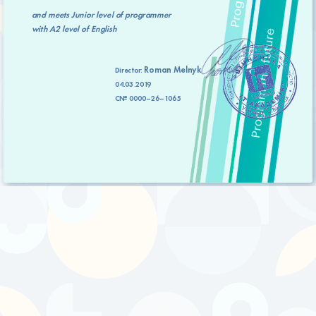
and meets
Junior level
of programmer
with
A2 level
of English
Roman Melnyk
Director:
04.03.2019
C№ 0000–26–1065