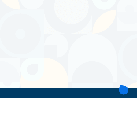
ТОВ 'ІНТІТА'
Україна, 21028, Вінницька обл., Вінницький р-н, місто Вінниця,
вул. Героїв поліції, будинок 28
тел. моб: +38 067 431 74 24
пошта: intitavn@gmail.com